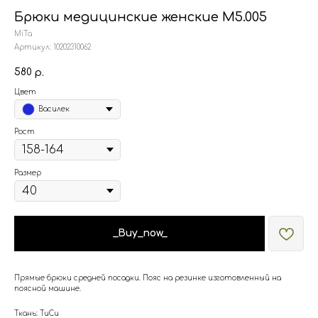
Брюки медицинские женские М5.005
MiTa
Артикул:
10202310062
580
р.
Цвет
Василек
Рост
Размер
_Buy_now_
Прямые брюки средней посадки. Пояс на резинке изготовленный на
поясной машине.
Ткань: ТиСи