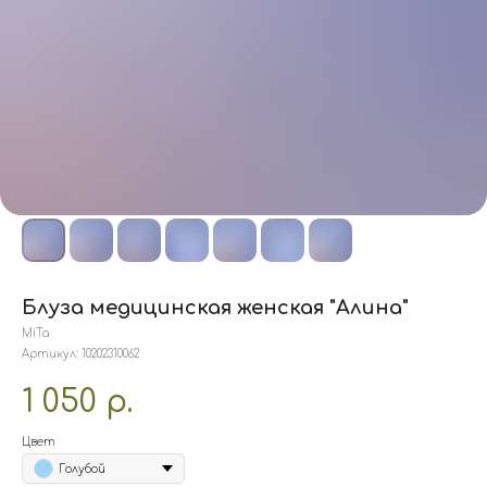
Блуза медицинская женская "Алина"
MiTa
Артикул:
10202310062
1 050
р.
Цвет
Голубой