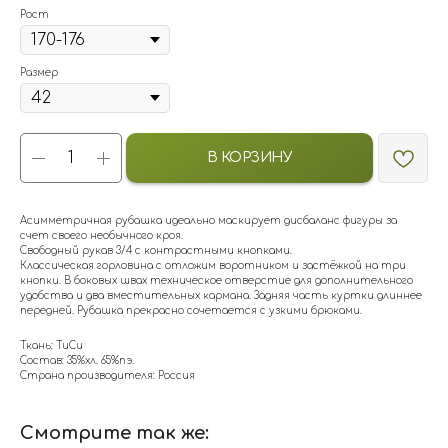
Рост
Размер
В КОРЗИНУ
Асимметричная рубашка идеально маскирует дисбаланс фигуры за
счет своего необычного кроя.
Свободный рукав 3/4 с контрастными кнопками.
Классическая горловина с отложим воротником и застёжкой на три
кнопки. В боковых швах техническое отверстие для дополнительного
удобства и два вместительных кармана. Задняя часть куртки длиннее
передней. Рубашка прекрасно сочетается с узкими брюками.
Ткань: ТиСи
Состав: 35%хл. 65%пэ.
Страна производителя: Россия
Смотрите так же: