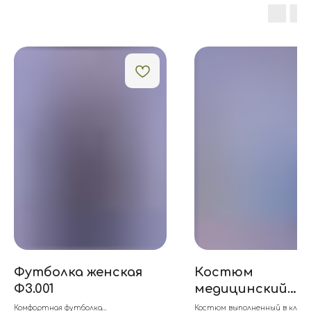
Футболка женская
Костюм
Ф3.001
медицинский
женский "Мила"
Комфортная футболка
Костюм выполненный в класс