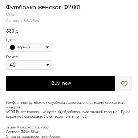
Футболка женская Ф2.001
MiTa
Артикул:
10202310062
530
р.
Цвет
Черный
Размер
_Buy_now_
Комфортная футболка полуоблегающего фасона из плотного хлопка с
лайкрой.
Ф2.001 Вырез воротника круглый, обработан эластичной тесьмой. Рукав
короткий одношовный с отворотом, втачной.
Ткань: Кулирка с лайкрой
Состав: 95%хл. 5%лк.
Страна производителя: Россия