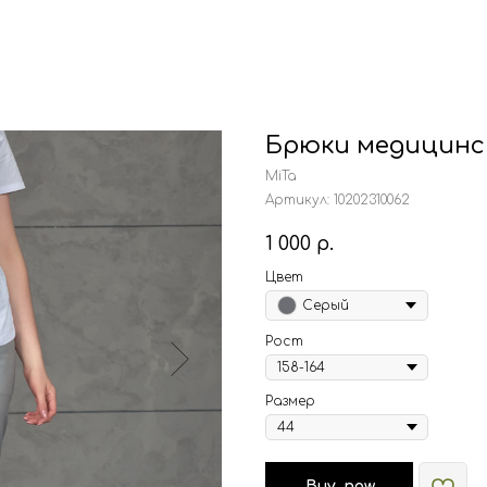
Брюки медицинск
MiTa
Артикул:
10202310062
1 000
р.
Цвет
Серый
Рост
Размер
_Buy_now_