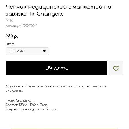
Чепчик медицинский с манжетой на
завязке. Тк. Спандекс
MiTa
Артикул:
10202310062
250
р.
Цвет
Белый
_Buy_now_
Медицинский чепчик на завязках с отворотом, края отворота
скруглены.
Ткань: Спандекс
Состав: 55%хл. 42%пэ. 3%сп.
Страна производителя: Россия