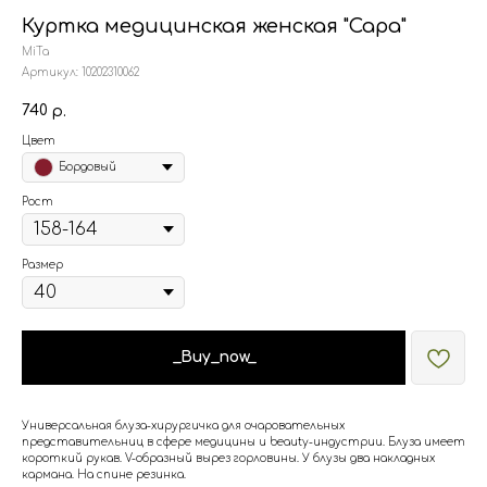
Куртка медицинская женская "Сара"
MiTa
Артикул:
10202310062
740
р.
Цвет
Бордовый
Рост
Размер
_Buy_now_
Универсальная блуза-хирургичка для очаровательных
представительниц в сфере медицины и beauty-индустрии. Блуза имеет
короткий рукав. V-образный вырез горловины. У блузы два накладных
кармана. На спине резинка.