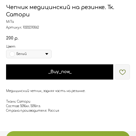
Чепчик медицинский на резинке. Тк.
Сатори
MiTa
Артикул:
10202310062
200
р.
Цвет
Белый
_Buy_now_
Медицинский чепчик, задняя часть на резинке.
Ткань: Сатори
Состав: 50%хл. 50%пэ.
Страна производителя: Россия