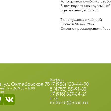
Комфортная футболка свобод
Вырез воротника круглый, о
одношовный, втачной.
Ткань: Кулирка с лайкрой
Состав: 95%хл. 5%лк.
Страна производителя: Росс
Телефоны:
в, ул. Октябрьская 75
+7 (953) 123-44-90
 Пн – Вс: 9:00 – 19:00
8 (4752) 55-91-30
ях:
+7 (915) 867-34-21
Email:
mita-lb@mail.ru