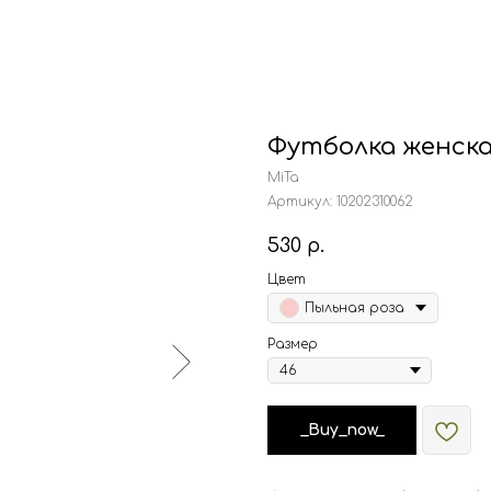
Футболка женска
MiTa
Артикул:
10202310062
530
р.
Цвет
Пыльная роза
Размер
_Buy_now_