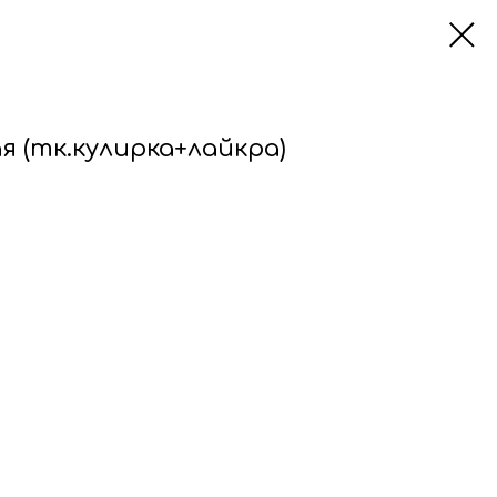
я (тк.кулирка+лайкра)